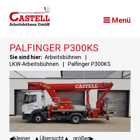
Menü
PALFINGER P300KS
Sie sind hier:
Arbeitsbühnen
|
LKW-Arbeitsbühnen
|
Palfinger P300KS
◀kleiner
▲Übersicht▲
größer▶