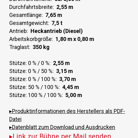
Durchfahrtsbreite:
2,55 m
Gesamtlänge:
7,65 m
Gesamtgewicht:
7,5 t
Antrieb:
Heckantrieb (Diesel)
Arbeitskorbgröße:
1,80 m x 0,80 m
Traglast:
350 kg
Stütze: 0 % / 0 %:
2,55 m
Stütze: 0 % / 50 %:
3,15 m
Stütze: 0 % / 100 %:
3,70 m
Stütze: 50 % / 100 %:
4,45 m
Stütze: 100 % / 100 %:
5,00 m
▸Produktinformationen des Herstellers als PDF-
Datei
▸Datenblatt zum Download und Ausdrucken
▸Link zur Bühne per Mail senden